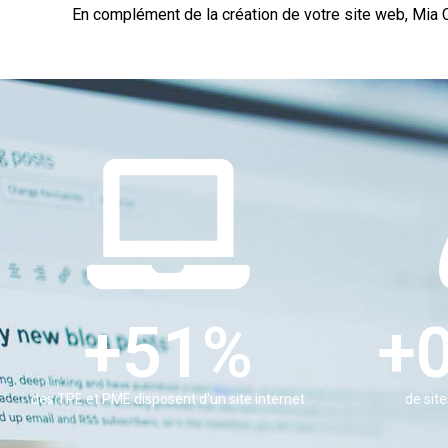
En complément de la création de votre site web, Mia C
+
82
%
+
des TPE et PME disposent d'un site internet
de sit