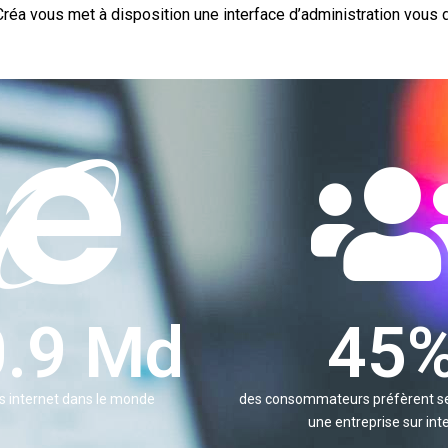
réa vous met à disposition une interface d’administration vous 
1.4
 Md
73
es internet dans le monde
des consommateurs préfèrent se
une entreprise sur int